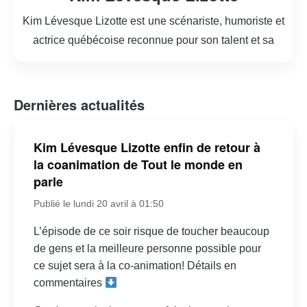
Kim Lévesque Lizotte est une scénariste, humoriste et
actrice québécoise reconnue pour son talent et sa
créativité. Elle a su se démarquer dans l’industrie du
divertissement grâce à son humour incisif et son écriture
authentique. Kim est notamment connue pour son travail
Dernières actualités
sur la série télévisée « Les Simone », qu’elle a co-créée
et qui a reçu un accueil chaleureux tant du public que de
Kim Lévesque Lizotte enfin de retour à
la critique. En plus de son succès à la télévision, elle a
la coanimation de Tout le monde en
également fait des apparitions remarquées sur scène et à
parle
la radio. Son parcours est marqué par une capacité à
Publié le lundi 20 avril à 01:50
aborder des sujets contemporains avec une perspective
L’épisode de ce soir risque de toucher beaucoup
unique, souvent teintée d’une touche féministe. Kim
de gens et la meilleure personne possible pour
Lévesque Lizotte continue d’influencer et d’inspirer par
ce sujet sera à la co-animation! Détails en
son engagement et sa passion pour les arts.
commentaires