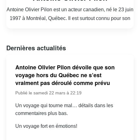
Antoine Olivier Pilon est un acteur canadien, né le 23 juin
1997 à Montréal, Québec. Il est surtout connu pour son
rôle marquant dans le film « Mommy » de Xavier Dolan,
sorti en 2014, où il incarne Steve, un adolescent turbulent
et attachant. Ce rôle lui a valu une reconnaissance
Dernières actualités
internationale et plusieurs récompenses, consolidant sa
réputation dans le monde du cinéma. Pilon a commencé
Antoine Olivier Pilon dévoile que son
sa carrière très jeune, apparaissant dans des publicités et
voyage hors du Québec ne s’est
des séries télévisées québécoises. Outre « Mommy », il a
vraiment pas déroulé comme prévu
également joué dans des films tels que « 1:54 » et « Les
Publié le samedi 22 mars à 22:19
Pee-Wee 3D ». Son talent et sa capacité à incarner des
Un voyage qui tourne mal… détails dans les
personnages complexes lui ont permis de se démarquer
commentaires plus bas.
dans l’industrie cinématographique. En plus de ses
performances à l’écran, Antoine Olivier Pilon est apprécié
Un voyage fort en émotions!
pour son engagement envers des causes sociales,