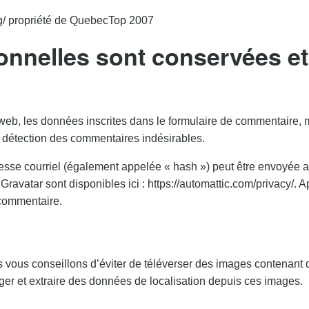
org/ propriété de QuebecTop 2007
onnelles sont conservées e
eb, les données inscrites dans le formulaire de commentaire, mai
a détection des commentaires indésirables.
sse courriel (également appelée « hash ») peut être envoyée au s
e Gravatar sont disponibles ici : https://automattic.com/privacy/.
 commentaire.
us vous conseillons d’éviter de téléverser des images contena
ger et extraire des données de localisation depuis ces images.