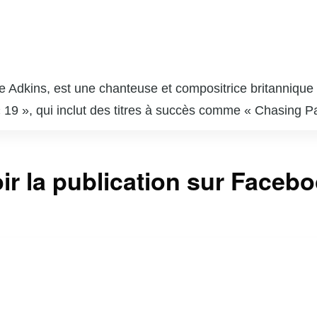
 Adkins, est une chanteuse et compositrice britannique n
19 », qui inclut des titres à succès comme « Chasing Pa
tionale. En 2011, elle sort son deuxième album, « 21 »,
t « Someone Like You ». Cet album lui permet de remport
ir la publication sur Faceb
vec son troisième album, « 25 », sorti en 2015, porté par
ondes à travers ses chansons, souvent inspirées par ses
hentique et son humour. En 2021, elle fait un retour trè
 de sa génération.