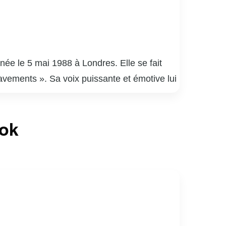
ée le 5 mai 1988 à Londres. Elle se fait
vements ». Sa voix puissante et émotive lui
 qui devient un phénomène mondial grâce à
er de nombreux prix, dont plusieurs Grammy
ook
 le single « Hello ». Elle est reconnue pour
 expériences personnelles. Adele est
s attendu avec l’album « 30 », consolidant