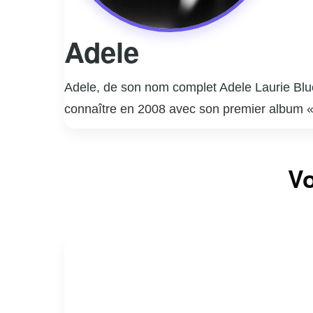
Adele
Adele, de son nom complet Adele Laurie Blue
connaître en 2008 avec son premier album « 
vaut rapidement une reconnaissance interna
des hits tels que « Rolling in the Deep » e
Vo
Awards. Adele continue de séduire le public a
sa capacité à transmettre des émotions prof
également appréciée pour sa personnalité aut
sa place parmi les artistes les plus influents