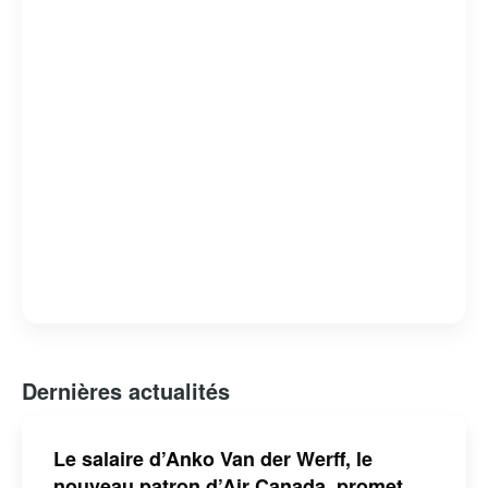
durables dans l’industrie aérienne. Avec son siège social
à Montréal, la compagnie joue un rôle clé dans le
développement économique et touristique du Canada.
Dernières actualités
Le salaire d’Anko Van der Werff, le
nouveau patron d’Air Canada, promet