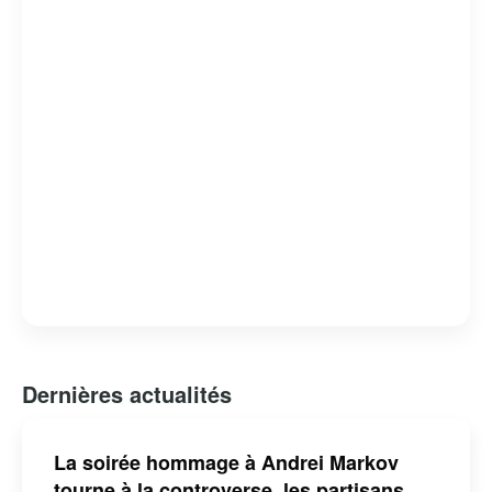
contributions académiques, Markov était connu pour son
caractère indépendant et son opposition aux autorités
académiques de son temps, ce qui a parfois conduit à
des conflits avec ses contemporains. Sa capacité à
appliquer des concepts mathématiques à des problèmes
pratiques a fait de lui une figure centrale dans le
développement de la théorie des probabilités au XXe
siècle.
Dernières actualités
La soirée hommage à Andrei Markov
tourne à la controverse, les partisans