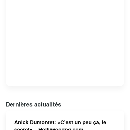
participation à des émissions de variétés. Anick
Dumontet continue d’être une figure appréciée et
respectée, tant pour sa contribution au divertissement
que pour son implication communautaire.
Dernières actualités
Anick Dumontet: «C’est un peu ça, le
secret» – Hollywoodpq.com