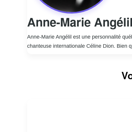
Anne-Marie Angéli
Anne-Marie Angélil est une personnalité québ
chanteuse internationale Céline Dion. Bien 
l’industrie musicale. Elle a souvent été ass
privée est généralement préservée des projec
Vo
famille. Anne-Marie est également reconnue p
toujours soutenu des causes philanthropiques
engagement envers les valeurs familiales et 