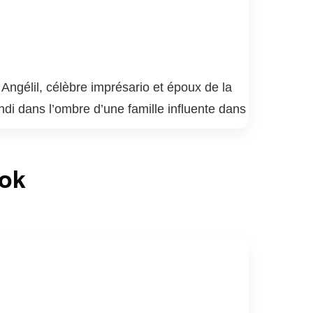
Angélil, célèbre imprésario et époux de la
di dans l’ombre d’une famille influente dans
iques aux côtés de ses proches. Sa vie
ement discrète malgré la notoriété de sa
ook
ivant ainsi l’exemple de ses parents qui ont
e la famille Angélil-Dion témoignent de son