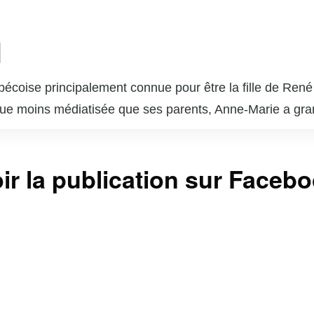
l
écoise principalement connue pour être la fille de René 
que moins médiatisée que ses parents, Anne-Marie a gran
ociée à des événements familiaux et des apparitions publ
teurs, ce qui lui permet de mener une existence relativ
ir la publication sur Faceb
our son implication dans diverses œuvres caritatives, su
. Sa contribution à la communauté et son rôle au sein d
sociales.