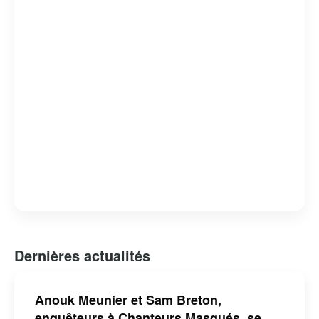
polyvalence et son dévouement font d’elle une figure
incontournable de la télévision québécoise.
Dernières actualités
Anouk Meunier et Sam Breton,
enquêteurs à Chanteurs Masqués, se