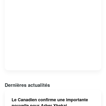
reconnu pour son style de jeu agressif et sa capacité à
inspirer ses coéquipiers, faisant de lui un atout précieux
pour son équipe.
Dernières actualités
Le Canadien confirme une importante
nouvelle pour Arber Xhekaj