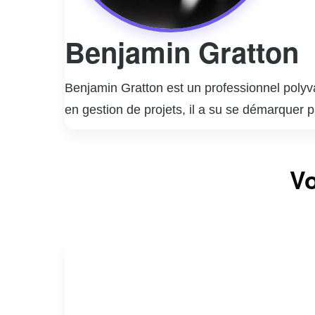
Benjamin Gratton
Benjamin Gratton est un professionnel polyv
en gestion de projets, il a su se démarquer
nouvelles technologies, Benjamin a travaillé
et à adopter des solutions technologiques a
En plus de ses compétences techniques, Benj
Vo
gestion de projets multidisciplinaires, assur
engagement envers l’excellence et son souci d
En dehors de sa carrière professionnelle, B
durable. Il croit fermement en l’importance de
son dévouement font de Benjamin Gratton un