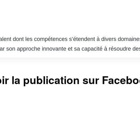
alent dont les compétences s’étendent à divers domaines
 par son approche innovante et sa capacité à résoudre 
 sur plusieurs projets de transformation numérique, aidan
vancées.
amin est reconnu pour son leadership et sa capacité à mo
ir la publication sur Faceb
ant une communication fluide et une collaboration efficace
u détail font de lui un atout précieux pour toute organis
enjamin est également impliqué dans des initiatives co
 redonner à la société et de contribuer à un avenir plus v
e figure inspirante et respectée dans son domaine.