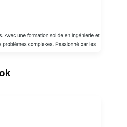
. Avec une formation solide en ingénierie et
des problèmes complexes. Passionné par les
t les entreprises à optimiser leurs processus
tiver les équipes. Il excelle dans la
ook
 entre les différentes parties prenantes. Son
ation.
mmunautaires et des projets de développement
ert et plus équitable. Sa vision holistique et