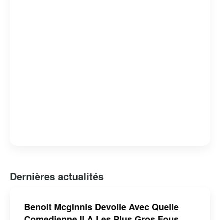
carrière est marquée par une quête constante
d’authenticité et d’excellence, faisant de lui une
personnalité respectée et admirée dans le paysage
artistique canadien.
Dernières actualités
Benoit Mcginnis Devoile Avec Quelle
Comedienne Il A Les Plus Gros Fous