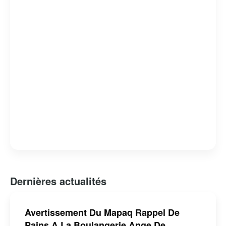
distingue par son engagement envers le développement
durable et l’innovation, avec des initiatives visant à
améliorer l’efficacité énergétique et à promouvoir des
modes de vie écologiques. En somme, Brossard est une
ville moderne et accueillante, idéale pour les familles, les
professionnels et les entrepreneurs cherchant un
environnement équilibré entre urbanité et nature.
Dernières actualités
Avertissement Du Mapaq Rappel De
Pains A La Boulangerie Ange De