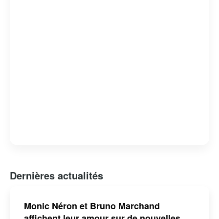
patrimoine culturel. Sa gestion est souvent saluée pour
sa transparence et son ouverture au dialogue avec les
citoyens. Bruno Marchand continue de jouer un rôle clé
dans l’évolution de Québec, cherchant à équilibrer
tradition et innovation pour le bien-être de ses résidents.
Dernières actualités
Monic Néron et Bruno Marchand
affichent leur amour sur de nouvelles