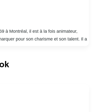
à Montréal, il est à la fois animateur,
arquer pour son charisme et son talent. Il a
a su captiver le public par son énergie et
putation de polyvalence. En plus de ses
ook
boîte de production Pixcom. Il est aussi
en raison de son fils Mathis. Sa carrière