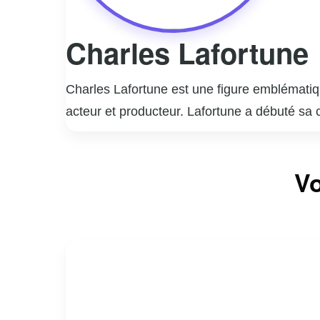
Charles Lafortune
Charles Lafortune est une figure emblématiqu
acteur et producteur. Lafortune a débuté sa 
animé plusieurs émissions populaires, dont « 
son empathie. En tant qu’acteur, il a joué da
Vo
talents devant la caméra, Charles Lafortune 
connu pour son engagement social, notamment 
riche et diversifiée fait de lui une personna