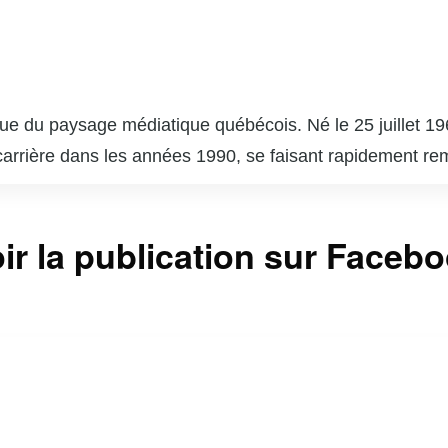
e du paysage médiatique québécois. Né le 25 juillet 1969 
carrière dans les années 1990, se faisant rapidement rem
La Voix », la version québécoise de « The Voice », où il 
ns diverses séries télévisées et films, consolidant sa ré
ir la publication sur Faceb
est également un producteur accompli, ayant cofondé la 
en faveur de l’autisme, une cause qui lui tient à cœur 
lité respectée et aimée au Québec.