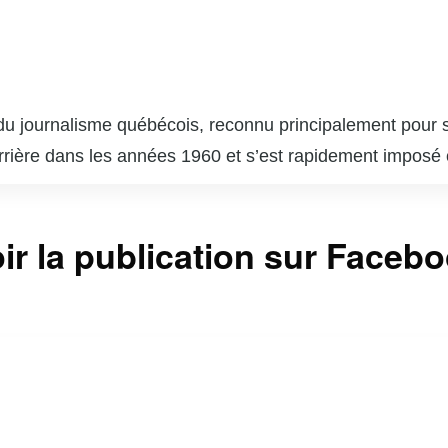
u journalisme québécois, reconnu principalement pour so
rrière dans les années 1960 et s’est rapidement imposé
 les procès. Poirier a travaillé pour plusieurs médias, ma
e Vrai Négociateur ». Son style direct et son réseau éte
ir la publication sur Faceb
énements marquants, tels que la crise d’Octobre 1970 et
 Poirier est également connu pour ses talents de négociat
rrière exceptionnelle lui a valu de nombreux prix et disti