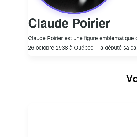
Claude Poirier
Claude Poirier est une figure emblématique d
26 octobre 1938 à Québec, il a débuté sa ca
d’informations sur les enquêtes policières et
les esprits, notamment avec son émission « L
Vo
judiciaires lui ont permis de couvrir des év
En plus de son travail journalistique, Claude
intervenir dans des situations de crise. Sa ca
journalisme criminel au Québec.