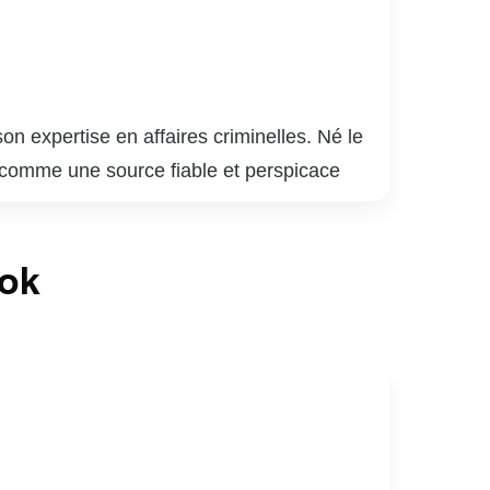
n expertise en affaires criminelles. Né le
 comme une source fiable et perspicace
is c’est à TVA qu’il a véritablement marqué
ndu de contacts dans les milieux policiers et
ook
 de nombreux enlèvements et prises d’otages.
eur, ayant souvent été sollicité pour
nctions, faisant de lui une légende vivante du