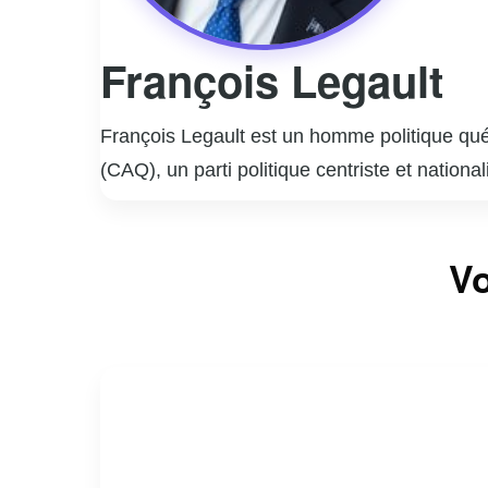
François Legault
François Legault est un homme politique québ
(CAQ), un parti politique centriste et nationa
notamment en tant que cofondateur d’Air Tr
Il a débuté sa carrière politique au sein du P
Vo
de la Santé. En 2011, il a quitté le PQ pour f
débat politique sur les enjeux économiques e
Sous sa direction, la CAQ a remporté les éle
Son gouvernement se concentre sur des réfor
laïcité. François Legault est reconnu pour s