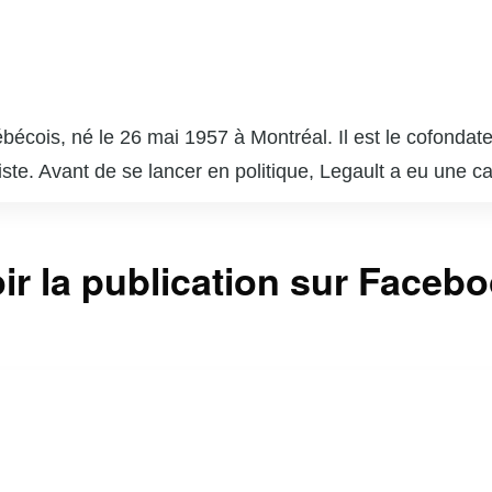
écois, né le 26 mai 1957 à Montréal. Il est le cofondate
liste. Avant de se lancer en politique, Legault a eu une ca
ansat, une importante compagnie aérienne canadienne.
arti Québécois (PQ), où il a occupé divers postes ministér
ir la publication sur Faceb
onder la CAQ, avec l’objectif de proposer une alternative 
t sociaux plutôt que sur la question de la souveraineté.
ctions provinciales de 2018, permettant à Legault de de
mes en santé, éducation et économie, tout en adoptant u
on pragmatisme et son approche axée sur les résultats.