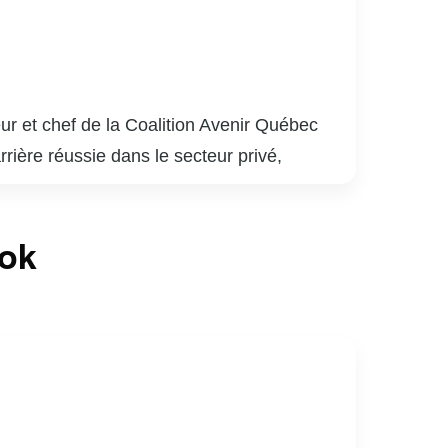
ur et chef de la Coalition Avenir Québec
rrière réussie dans le secteur privé,
iels, dont celui de ministre de l’Éducation et
ook
aux partis traditionnels et de recentrer le
venir le 32e Premier ministre du Québec.
ne position ferme sur l’immigration et la