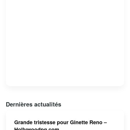
public avec ses performances passionnées et son
charisme indéniable, faisant d’elle une véritable icône de
la scène artistique québécoise.
Dernières actualités
Grande tristesse pour Ginette Reno –
Hollywoodpq.com