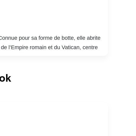
 Connue pour sa forme de botte, elle abrite
de l’Empire romain et du Vatican, centre
naux, offre un charme unique. Milan est un
et le gelato. Le pays est parsemé de
ook
 ruines antiques de Pompéi sont des
es comme Léonard de Vinci, Michel-Ange et
visiteurs chaque année, captivés par son