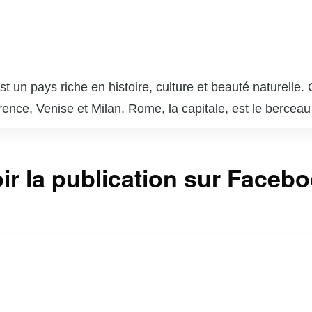
st un pays riche en histoire, culture et beauté naturelle.
ce, Venise et Milan. Rome, la capitale, est le berceau 
erceau de la Renaissance, tandis que Venise, avec ses ca
e exquise, incluant des plats comme les pâtes, la pizza, 
ir la publication sur Faceb
es ensoleillées du sud. Les vignobles de Toscane et les
s, la musique, la littérature et l’architecture. Des figur
. Aujourd’hui, l’Italie continue d’attirer des millions de 
.