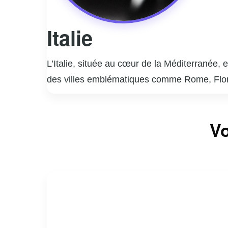
Italie
L’Italie, située au cœur de la Méditerranée, e
des villes emblématiques comme Rome, Floren
spirituel du catholicisme. Florence est le b
centre mondial de la mode et du design.
L’Italie est également célèbre pour sa cuisin
Vo
paysages variés, des Alpes au nord aux plag
destinations prisées.
L’Italie a une influence majeure dans les art
Dante Alighieri ont marqué l’histoire mondiale
patrimoine inégalé et son charme intemporel