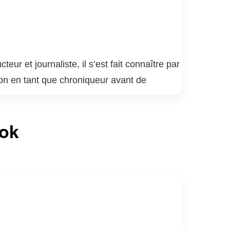
r et journaliste, il s’est fait connaître par
ion en tant que chroniqueur avant de
opulaires telles que « Accès Illimité » et
 vie de ses invités. En plus de ses talents
ook
 et de qualité. Sa capacité à établir une
ée. Jean-Philippe Dion continue d’influencer