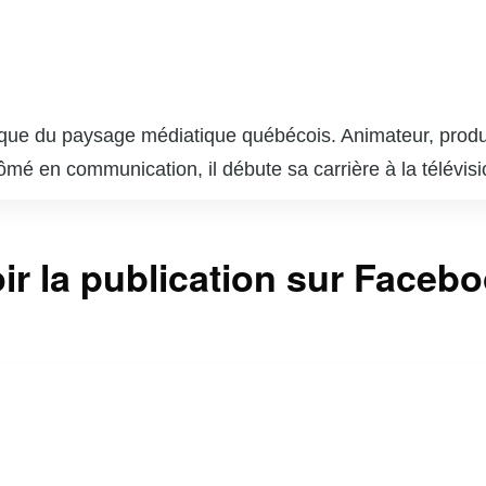
ue du paysage médiatique québécois. Animateur, producteu
mé en communication, il débute sa carrière à la télévis
 est surtout reconnu pour son travail sur des émissions p
de l’entrevue, mettant en lumière des aspects inédits de la
ir la publication sur Faceb
ccompli, contribuant à la création de contenus captivants
es invités fait de lui une personnalité respectée et aim
agement et sa passion pour la communication.