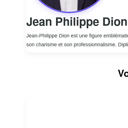
Jean Philippe Dion
Jean-Philippe Dion est une figure emblématiq
son charisme et son professionnalisme. Diplô
rapidement gravir les échelons. Jean-Philippe
« La vraie nature », où il excelle dans l’art 
Vo
d’animateur, il est également un producteur a
connexion authentique avec son audience et s
le monde des médias québécois par son eng