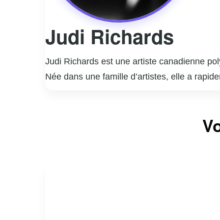
Judi Richards
Judi Richards est une artiste canadienne pol
Née dans une famille d’artistes, elle a rap
chanteuse et membre du groupe vocal « Les 
performances dynamiques.
En plus de sa carrière musicale, Judi Richar
Vo
théâtrales et télévisuelles. Son talent et s
Mariée au célèbre humoriste Yvon Deschamps, 
diverses causes sociales et humanitaires. So