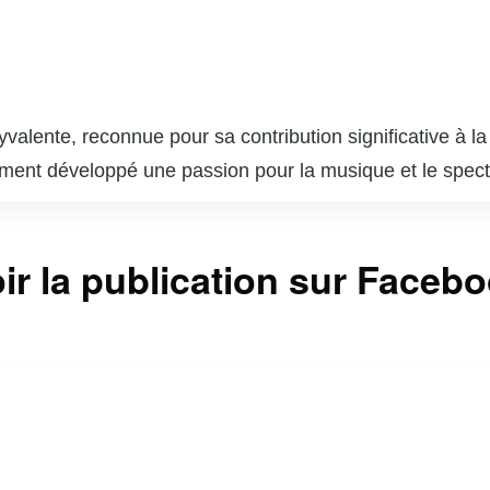
yvalente, reconnue pour sa contribution significative à l
idement développé une passion pour la musique et le spec
Milady’s », qui a marqué les années 1970 et 1980 avec
ds est également une danseuse accomplie et une actrice,
ir la publication sur Faceb
a polyvalence lui ont valu de nombreux éloges et une plac
Judi Richards a su allier vie professionnelle et personn
n engagement et sa passion pour les arts continuent d’in