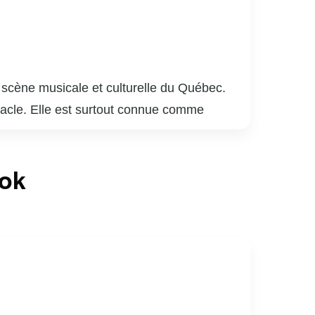
a scène musicale et culturelle du Québec.
tacle. Elle est surtout connue comme
 ses harmonies sophistiquées et ses
 ayant participé à plusieurs productions
ook
e de choix dans le cœur du public québécois.
elle avec brio, tout en contribuant à
spirer de nouvelles générations d’artistes.