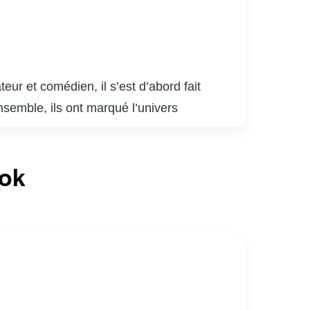
r et comédien, il s’est d’abord fait
emble, ils ont marqué l’univers
ptiver un large auditoire grâce à leur
cipé à plusieurs galas Juste pour rire et a
ook
r, souvent basé sur des observations du
de l’humour au Québec.
t médiatiques, tout en continuant à faire rire