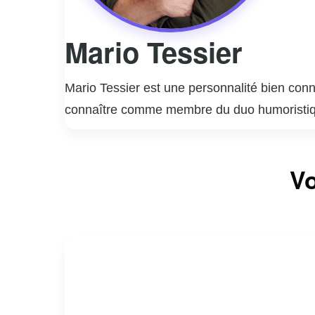
Mario Tessier
Mario Tessier est une personnalité bien con
connaître comme membre du duo humoristiqu
radiophonique québécois avec leur émission d
humour incisif et leurs personnages mémora
En plus de sa carrière en radio, Mario Tessier 
Vo
animé diverses émissions, démontrant sa po
quotidien, lui a permis de toucher un publi
Au fil des ans, Mario Tessier a su diversifier 
et divertir son public fidèle.