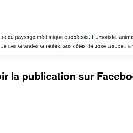
nue du paysage médiatique québécois. Humoriste, animateu
e Les Grandes Gueules, aux côtés de José Gaudet. Ens
iffusée sur les ondes du réseau Énergie, où ils ont su ca
bles.
a également brillé sur scène et à la télévision. Il a parti
ir la publication sur Faceb
lyvalence et son charisme naturel. Son sens de l’humou
c varié et de s’imposer comme une figure incontournable 
ses talents, s’impliquant dans divers projets artistiques e