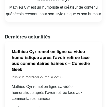
Mathieu Cyr est un humoriste et créateur de contenu
québécois reconnu pour son style unique et son humour
incisif. Originaire du Québec, il s’est fait connaître grâce à
ses performances sur scène et ses vidéos virales sur les
réseaux sociaux. Mathieu a su captiver un large public
Dernières actualités
grâce à son approche authentique et sa capacité à
aborder des sujets variés avec une touche d’ironie et de
Mathieu Cyr remet en ligne sa vidéo
sarcasme. En plus de ses spectacles, il participe
humoristique après l’avoir retirée face
régulièrement à des émissions de télévision et de radio,
aux commentaires haineux – Comédie
où il partage son point de vue sur l’actualité et la société.
Geek
Son talent pour l’écriture et la mise en scène lui a permis
Publié le mercredi 27 mai à 22:36
de se démarquer dans le paysage humoristique
Mathieu Cyr remet en ligne sa vidéo
francophone. Toujours en quête de nouveaux défis,
humoristique après l’avoir retirée face aux
Mathieu Cyr continue d’innover et d’explorer de
commentaires haineux
nouveaux formats pour divertir et faire réfléchir son