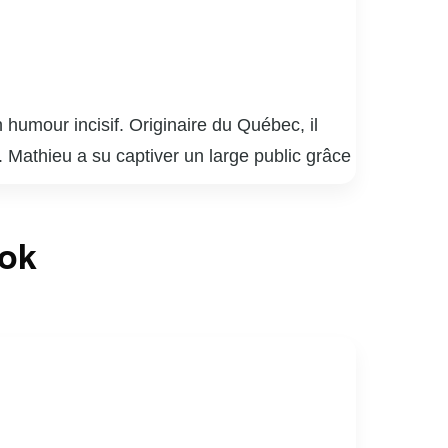
humour incisif. Originaire du Québec, il
. Mathieu a su captiver un large public grâce
 sarcasme. En plus de ses spectacles, il
ctualité et la société. Son talent pour
ook
ne. Toujours en quête de nouveaux défis,
audience.