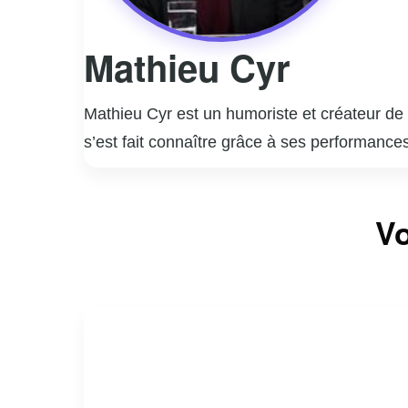
Mathieu Cyr
Mathieu Cyr est un humoriste et créateur de 
s’est fait connaître grâce à ses performance
à son approche authentique et sa capacité à 
participe régulièrement à des émissions de tél
Vo
l’écriture et la mise en scène lui a permis
Mathieu Cyr continue d’innover et d’explorer 