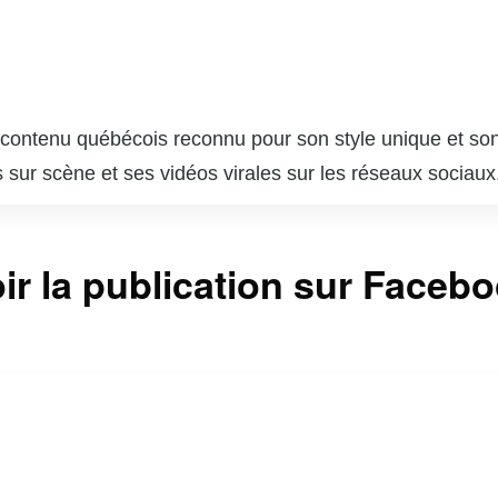
contenu québécois reconnu pour son style unique et son 
s sur scène et ses vidéos virales sur les réseaux sociaux
aborder des sujets variés avec une touche d’ironie et de
évision et de radio, où il partage son point de vue sur l’a
ir la publication sur Faceb
 de se démarquer dans le paysage humoristique francopho
de nouveaux formats pour divertir et faire réfléchir son 