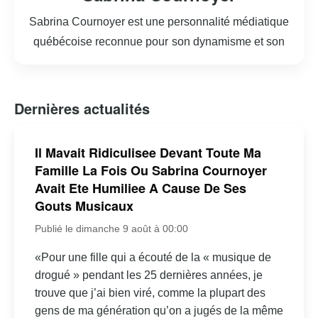
Sabrina Cournoyer est une personnalité médiatique
québécoise reconnue pour son dynamisme et son
charisme. Elle s’est fait connaître principalement en tant
qu’animatrice de télévision et de radio. Sabrina a débuté
sa carrière dans les médias en tant que journaliste, où
Dernières actualités
elle a rapidement su captiver l’audience par son
professionnalisme et sa passion pour l’information. Au fil
Il Mavait Ridiculisee Devant Toute Ma
des années, elle a animé plusieurs émissions populaires,
Famille La Fois Ou Sabrina Cournoyer
touchant à divers sujets allant de l’actualité à la culture et
Avait Ete Humiliee A Cause De Ses
au divertissement. Son style accessible et chaleureux lui
Gouts Musicaux
a permis de se forger une solide réputation dans le
Publié le dimanche 9 août à 00:00
paysage médiatique québécois. En dehors de son travail
«Pour une fille qui a écouté de la « musique de
à l’écran et au micro, Sabrina est également engagée
drogué » pendant les 25 dernières années, je
dans diverses causes sociales, mettant à profit sa
trouve que j’ai bien viré, comme la plupart des
notoriété pour sensibiliser le public à des enjeux
gens de ma génération qu’on a jugés de la même