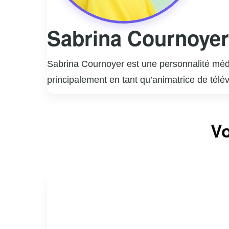
Sabrina Cournoyer
Sabrina Cournoyer est une personnalité médi
principalement en tant qu’animatrice de télév
rapidement su captiver l’audience par son pr
populaires, touchant à divers sujets allant de
Vo
forger une solide réputation dans le paysage
engagée dans diverses causes sociales, metta
engagement font d’elle une figure incontour