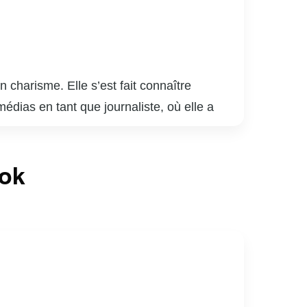
harisme. Elle s’est fait connaître
médias en tant que journaliste, où elle a
des années, elle a animé plusieurs émissions
accessible et chaleureux lui a permis de se
ook
an et au micro, Sabrina est également
s enjeux importants. Sa polyvalence et son