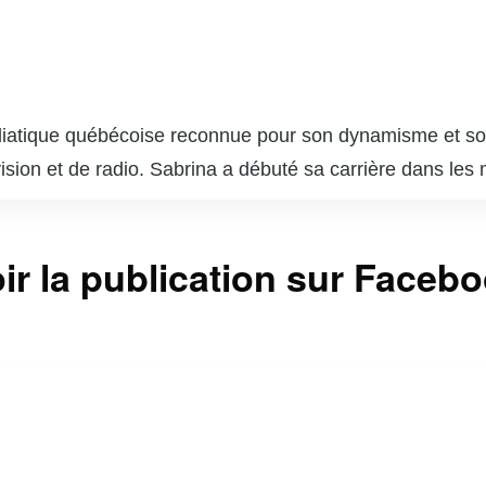
atique québécoise reconnue pour son dynamisme et son c
ision et de radio. Sabrina a débuté sa carrière dans les 
ofessionnalisme et sa passion pour l’information. Au fil 
 l’actualité à la culture et au divertissement. Son style 
ir la publication sur Faceb
 médiatique québécois. En dehors de son travail à l’écr
nt à profit sa notoriété pour sensibiliser le public à de
nable du milieu médiatique au Québec.