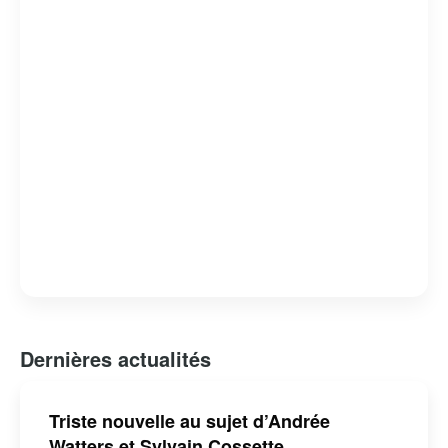
également reconnue pour son engagement envers
diverses causes sociales et son influence positive dans
la communauté artistique.
Dernières actualités
Triste nouvelle au sujet d’Andrée
Watters et Sylvain Cossette