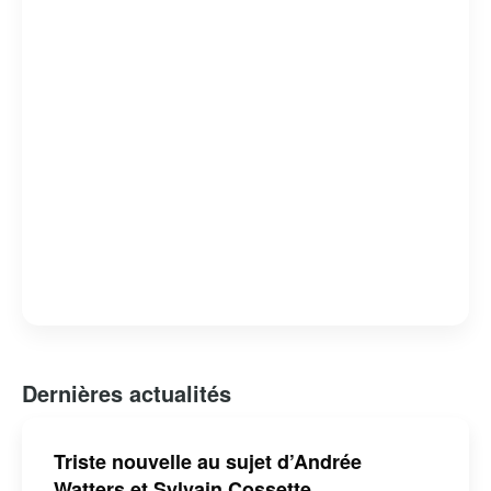
également reconnue pour son engagement envers
diverses causes sociales et son influence positive dans
la communauté artistique.
Dernières actualités
Triste nouvelle au sujet d’Andrée
Watters et Sylvain Cossette