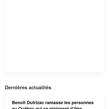
difficiles et à aborder des sujets controversés avec une
perspective unique.
Dernières actualités
Benoit Dutrizac ramasse les personnes
au Québec qui se plaignent d’être