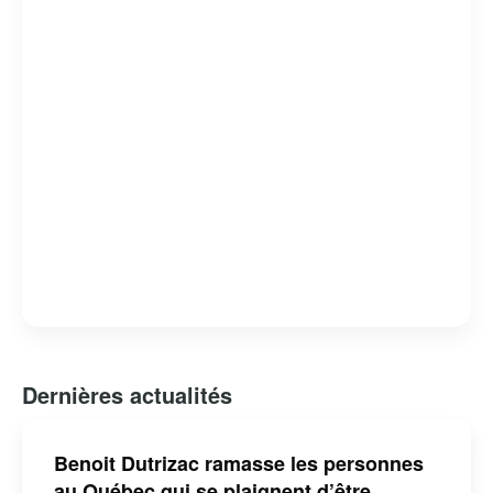
difficiles et à aborder des sujets controversés avec une
perspective unique.
Dernières actualités
Benoit Dutrizac ramasse les personnes
au Québec qui se plaignent d’être