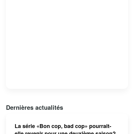
principaux pour une nouvelle enquête. Le film est
apprécié pour sa capacité à mêler action, humour et
critique sociale, tout en célébrant la diversité culturelle du
Canada.
Dernières actualités
La série «Bon cop, bad cop» pourrait-
elle revenir pour une deuxième saison?