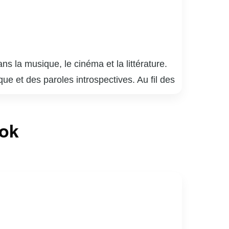
s la musique, le cinéma et la littérature.
ue et des paroles introspectives. Au fil des
ant sa place sur la scène musicale
derrière la caméra. Elle a participé à divers
ook
ts ne s’arrête pas là; elle a également
 parcours artistique diversifié témoigne de
érentes formes d’art.