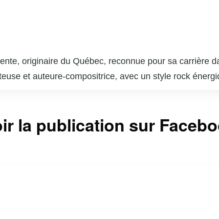
ente, originaire du Québec, reconnue pour sa carrière dan
euse et auteure-compositrice, avec un style rock énergiq
été bien accueillis par la critique et le public, consolid
’est aventurée dans le monde du cinéma, tant devant que 
ir la publication sur Faceb
lent d’actrice et de réalisatrice. Sa passion pour les ar
ires qui reflètent sa créativité et sa profondeur artistique.
our sa détermination et sa capacité à se réinventer. Son
le et son désir de toucher un large public à travers diff