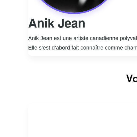
Anik Jean
Anik Jean est une artiste canadienne polyval
Elle s’est d’abord fait connaître comme chant
années, Anik a sorti plusieurs albums qui ont 
québécoise.
En plus de sa carrière musicale, Anik Jean s
Vo
projets cinématographiques, démontrant son ta
exploré l’écriture, publiant des œuvres littéra
Anik Jean est une figure inspirante, connue p
son engagement envers l’expression personnel