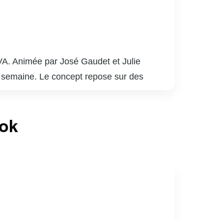
VA. Animée par José Gaudet et Julie
a semaine. Le concept repose sur des
if. Les invités partagent anecdotes, projets
es entrevues, l’émission propose des
ook
 parfait de divertissement et de découverte.
éléspectateurs une pause agréable et