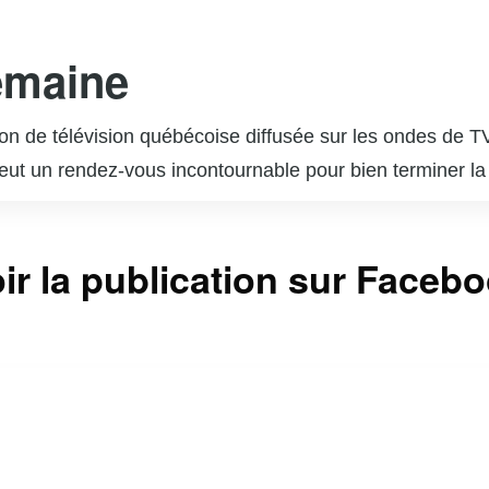
emaine
on de télévision québécoise diffusée sur les ondes de T
eut un rendez-vous incontournable pour bien terminer l
 des personnalités du monde artistique, culturel et sport
out dans une ambiance conviviale et détendue. En plus d
ir la publication sur Faceb
icales et des jeux interactifs, créant ainsi un mélange
ar son ton léger et son approche humaine, offrant aux t