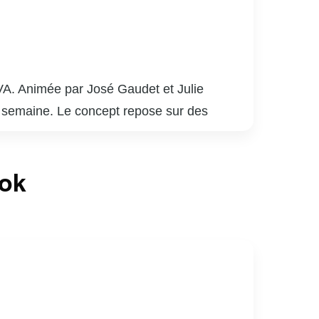
VA. Animée par José Gaudet et Julie
a semaine. Le concept repose sur des
if. Les invités partagent anecdotes, projets
es entrevues, l’émission propose des
ook
 parfait de divertissement et de découverte.
éléspectateurs une pause agréable et