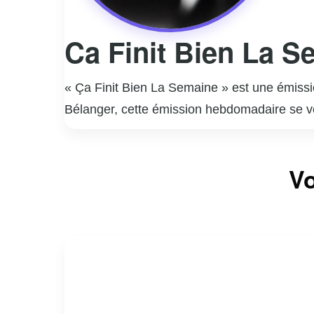
Ca Finit Bien La S
« Ça Finit Bien La Semaine » est une émissi
Bélanger, cette émission hebdomadaire se v
entrevues chaleureuses et divertissantes avec
et moments marquants de leur carrière, le t
Vo
segments humoristiques, des performances mus
« Ça Finit Bien La Semaine » se distingue p
rafraîchissante avant le week-end.