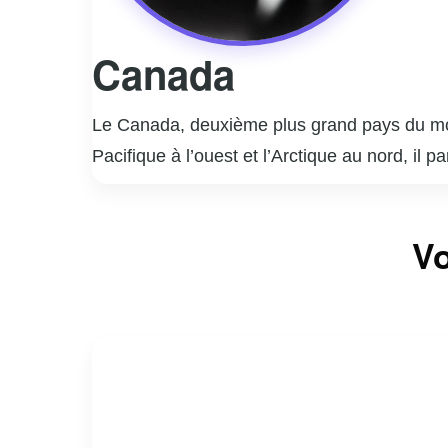
Canada
Le Canada, deuxième plus grand pays du mond
Pacifique à l’ouest et l’Arctique au nord, i
dix provinces et trois territoires, avec Ottaw
reflétant son héritage colonial britannique et 
Le Canada est reconnu pour sa diversité cul
Vo
Prairies, en passant par les forêts boréales
Canada est un leader mondial dans les secteu
Sur le plan international, le Canada est me
pacifique et diplomatique. Sa société inclus
pour de nombreux pays.