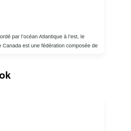
é par l’océan Atlantique à l’est, le
d. Le Canada est une fédération composée de
le français comme langues officielles,
 vie élevée. Des montagnes Rocheuses aux
ook
cologique impressionnante. Économiquement, le
ologies de pointe.
e G7, et est souvent perçu comme un acteur
 humains et d’environnement en font un modèle