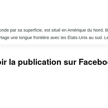
e par sa superficie, est situé en Amérique du Nord. Bord
l partage une longue frontière avec les États-Unis au su
a comme capitale. Le pays est bilingue, avec l’anglais et 
français.
turelle, ses vastes paysages naturels et sa qualité de
ir la publication sur Faceb
 et les lacs innombrables, le pays offre une richesse é
rs de l’énergie, des ressources naturelles et des techn
mbre de plusieurs organisations, dont l’ONU, l’OTAN et l
ive et ses politiques progressistes en matière de droits