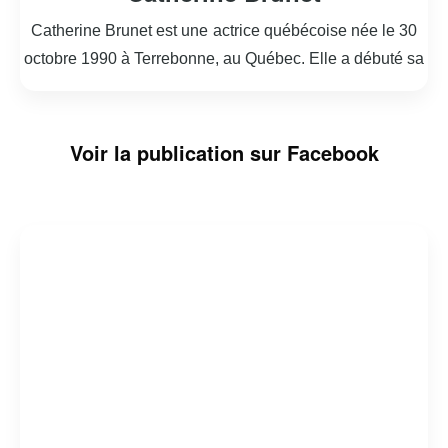
Catherine Brunet est une actrice québécoise née le 30
octobre 1990 à Terrebonne, au Québec. Elle a débuté sa
carrière très jeune, se faisant connaître du grand public
grâce à son rôle de »Maude » dans la série télévisée
pour adolescents « Le Monde de Charlotte ». Depuis, elle
Voir la publication sur Facebook
a su diversifier ses talents en jouant dans diverses
productions télévisées, cinématographiques et théâtrales.
Catherine est également reconnue pour son travail de
doublage, prêtant sa voix à plusieurs personnages dans
des séries et films d’animation. En plus de sa carrière
d’actrice, elle est une militante active pour diverses
causes sociales, notamment les droits LGBTQ+ et la
santé mentale. Sa présence sur les réseaux sociaux lui
permet de toucher un large public et de sensibiliser ses
abonnés aux enjeux qui lui tiennent à cœur. Catherine