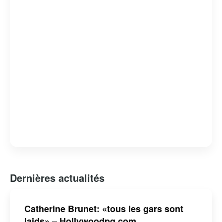
Brunet est une figure emblématique de la nouvelle
génération d’artistes québécois, alliant talent,
engagement et authenticité.
Dernières actualités
Catherine Brunet: «tous les gars sont
laids» – Hollywoodpq.com