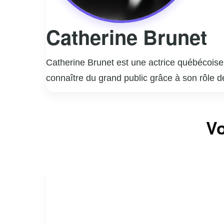
Catherine Brunet
Catherine Brunet est une actrice québécoise 
connaître du grand public grâce à son rôle 
diversifier ses talents en jouant dans diver
son travail de doublage, prêtant sa voix à pl
Vo
une militante active pour diverses causes s
permet de toucher un large public et de sens
emblématique de la nouvelle génération d’arti