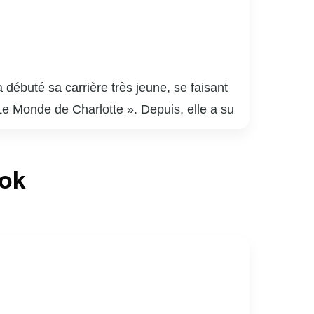
débuté sa carrière très jeune, se faisant
Le Monde de Charlotte ». Depuis, elle a su
ales. Catherine est également reconnue pour
En plus de sa carrière d’actrice, elle est
ook
e. Sa présence sur les réseaux sociaux lui
Catherine Brunet est une figure
té.