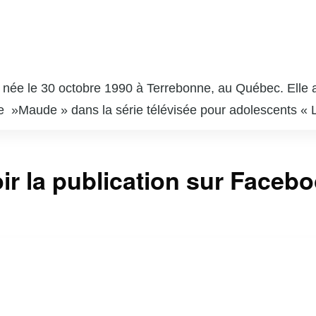
née le 30 octobre 1990 à Terrebonne, au Québec. Elle a 
de »Maude » dans la série télévisée pour adolescents « 
ses productions télévisées, cinématographiques et théâtr
usieurs personnages dans des séries et films d’animation. 
ir la publication sur Faceb
ociales, notamment les droits LGBTQ+ et la santé mental
ibiliser ses abonnés aux enjeux qui lui tiennent à cœur. 
stes québécois, alliant talent, engagement et authentici