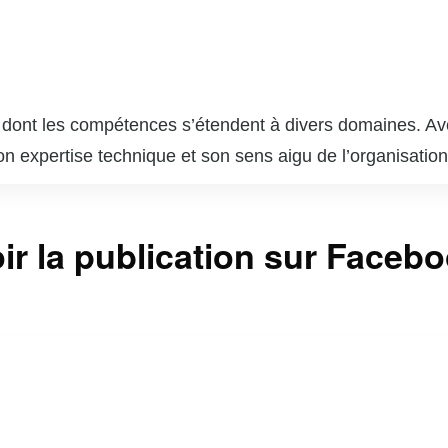
 dont les compétences s’étendent à divers domaines. Ave
on expertise technique et son sens aigu de l’organisation
rs projets de grande envergure, notamment dans les sect
 compétences techniques, il possède une forte capacité de
ir la publication sur Faceb
 En dehors de sa carrière professionnelle, Mathieu est ég
ant constamment à avoir un impact positif sur la sociét
s tout projet ou organisation.