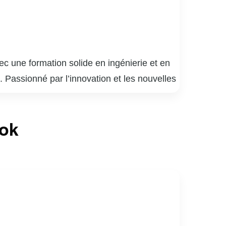
c une formation solide en ingénierie et en
. Passionné par l’innovation et les nouvelles
eurs de l’énergie renouvelable et des
 leadership, ce qui lui permet de diriger des
ook
alement engagé dans des activités
é. Son approche holistique et son