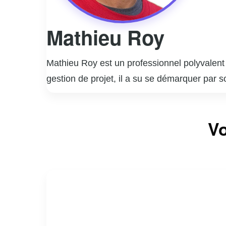
Mathieu Roy
Mathieu Roy est un professionnel polyvalent
gestion de projet, il a su se démarquer par s
technologies, Mathieu a contribué à plusieu
infrastructures intelligentes. En plus de ses
Vo
équipes multidisciplinaires avec efficacité.
communautaires et environnementales, cherch
dévouement font de lui un atout précieux dan