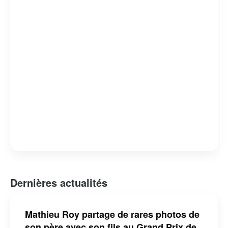
approche holistique et son dévouement font de lui un
atout précieux dans tout projet ou organisation.
Dernières actualités
Mathieu Roy partage de rares photos de
son père avec son fils au Grand Prix de