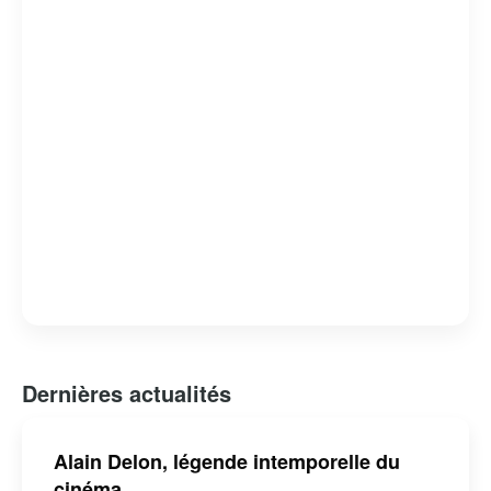
bas, il reste une figure respectée et influente dans le
monde du cinéma. En 2019, il a reçu une Palme
d’honneur au Festival de Cannes pour l’ensemble de sa
carrière, soulignant son impact durable sur le septième
art.
Dernières actualités
Alain Delon, légende intemporelle du
cinéma