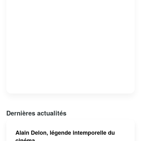
bas, il reste une figure respectée et influente dans le
monde du cinéma. En 2019, il a reçu une Palme
d’honneur au Festival de Cannes pour l’ensemble de sa
carrière, soulignant son impact durable sur le septième
art.
Dernières actualités
Alain Delon, légende intemporelle du
cinéma