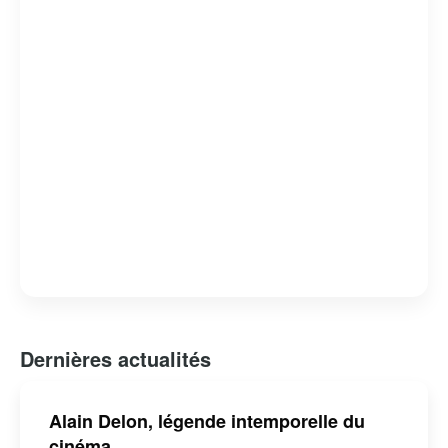
bas, il reste une figure respectée et influente dans le
monde du cinéma. En 2019, il a reçu une Palme
d’honneur au Festival de Cannes pour l’ensemble de sa
carrière, soulignant son impact durable sur le septième
art.
Dernières actualités
Alain Delon, légende intemporelle du
cinéma