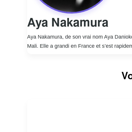
Aya Nakamura
Aya Nakamura, de son vrai nom Aya Danioko
Mali. Elle a grandi en France et s’est rapi
musical, un mélange de pop, R&B et afrobeat,
Aya Nakamura a connu un succès fulgurant a
Vo
également rencontré un succès international.
est reconnue pour ses paroles accrocheuses 
Avec plusieurs albums à son actif, dont « Na
« Pookie ». Aya Nakamura est également une