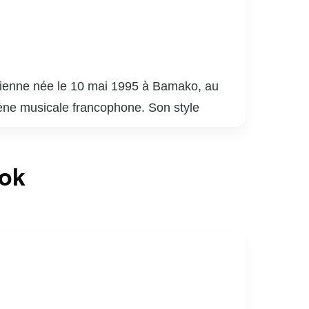
lienne née le 10 mai 1995 à Bamako, au
cène musicale francophone. Son style
 dominé les charts en France, mais a
ook
rbaine francophone à l’échelle mondiale. Elle
 et européennes.
vec des hits tels que « Copines » et
ur son sens du style audacieux et moderne.