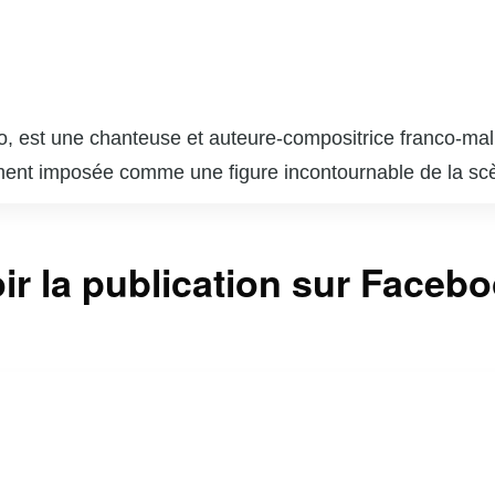
, est une chanteuse et auteure-compositrice franco-ma
dement imposée comme une figure incontournable de la s
 lui a permis de toucher un large public.
vec son single « Djadja » en 2018, qui a non seulement
ir la publication sur Faceb
 Ce titre a contribué à la popularisation de la musique u
et son style unique, qui mêle des influences africaines
kamura » et « Aya », elle continue de séduire ses fans a
 icône de mode et une influenceuse, souvent saluée po