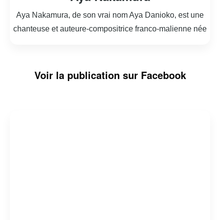
Aya Nakamura, de son vrai nom Aya Danioko, est une
chanteuse et auteure-compositrice franco-malienne née
le 10 mai 1995 à Bamako, au Mali. Elle a grandi en
France et s’est rapidement imposée comme une figure
Aya Nakamura a connu un succès fulgurant avec son
incontournable de la scène musicale francophone. Son
Voir la publication sur Facebook
single « Djadja » en 2018, qui a non seulement dominé
style musical, un mélange de pop, R&B et afrobeat, lui a
les charts en France, mais a également rencontré un
permis de toucher un large public.
succès international. Ce titre a contribué à la
Avec plusieurs albums à son actif, dont « Nakamura » et
popularisation de la musique urbaine francophone à
« Aya », elle continue de séduire ses fans avec des hits
l’échelle mondiale. Elle est reconnue pour ses paroles
tels que « Copines » et « Pookie ». Aya Nakamura est
accrocheuses et son style unique, qui mêle des
également une icône de mode et une influenceuse,
influences africaines et européennes.
souvent saluée pour son sens du style audacieux et
moderne.