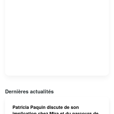
évoque souvent des qualités telles que la créativité,
l’intelligence et la curiosité.
Dernières actualités
Patricia Paquin discute de son
implication chez Mira et du parcours de