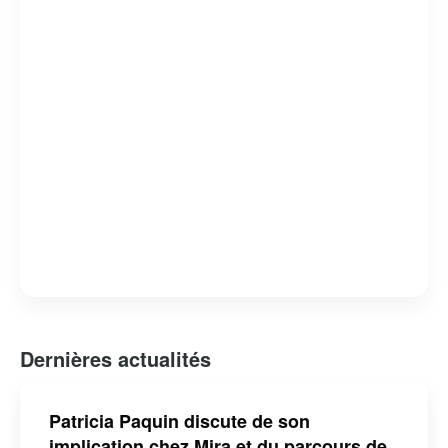
évoque souvent des qualités telles que la créativité,
l’intelligence et la curiosité.
Dernières actualités
Patricia Paquin discute de son
implication chez Mira et du parcours de