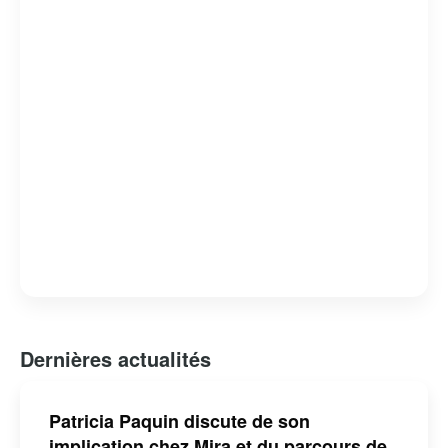
évoque souvent des qualités telles que la créativité,
l’intelligence et la curiosité.
Dernières actualités
Patricia Paquin discute de son
implication chez Mira et du parcours de