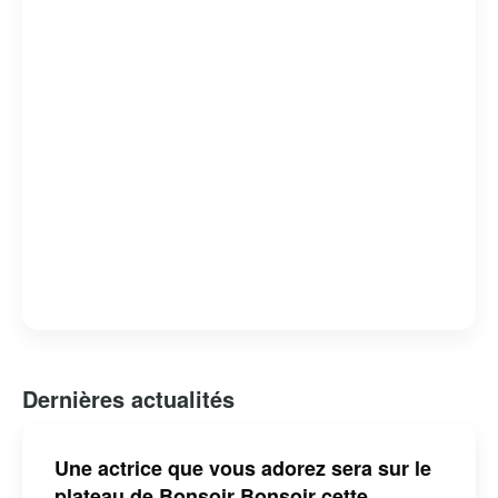
pour les téléspectateurs québécois. L’émission contribue
également à mettre en lumière des talents locaux,
renforçant ainsi le tissu culturel de la région. Grâce à sa
formule attrayante et à la qualité de ses contenus,
« Bonsoir Bonsoir » continue de séduire un public fidèle,
consolidant sa place dans le paysage télévisuel
québécois.
Dernières actualités
Une actrice que vous adorez sera sur le
plateau de Bonsoir Bonsoir cette