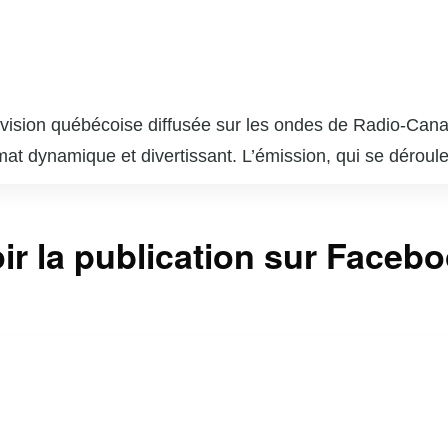
évision québécoise diffusée sur les ondes de Radio-Cana
rmat dynamique et divertissant. L’émission, qui se dérou
et sportif, des performances musicales en direct, ainsi 
e et son sens de l’humour, parvient à créer une atmosph
ir la publication sur Faceb
 avec ses invités. « Bonsoir Bonsoir » se distingue par
e, ce qui en fait un rendez-vous incontournable pour les
alents locaux, renforçant ainsi le tissu culturel de la ré
 continue de séduire un public fidèle, consolidant sa pl