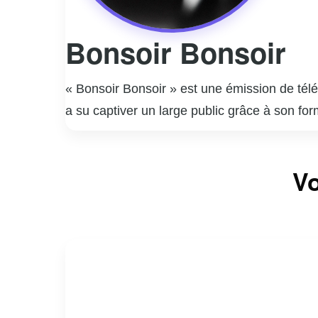
Bonsoir Bonsoir
« Bonsoir Bonsoir » est une émission de tél
a su captiver un large public grâce à son fo
personnalités du monde artistique, culturel 
Philippe Wauthier, reconnu pour son charism
Vo
échanges authentiques et souvent mémorables
tout en maintenant un ton léger et accessibl
contribue également à mettre en lumière des t
qualité de ses contenus, « Bonsoir Bonsoir »