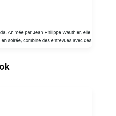
da. Animée par Jean-Philippe Wauthier, elle
le en soirée, combine des entrevues avec des
que des segments humoristiques. Jean-
ère conviviale et engageante, favorisant des
ook
 sa capacité à aborder des sujets variés
 téléspectateurs québécois. L’émission
gion. Grâce à sa formule attrayante et à la
ace dans le paysage télévisuel québécois.