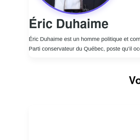
Éric Duhaime
Éric Duhaime est un homme politique et comm
Parti conservateur du Québec, poste qu’il oc
les médias, travaillant comme animateur de ra
controversées, sur des sujets tels que la fis
Vo
diverses campagnes politiques et a travaillé 
autant d’admirateurs que de détracteurs. En t
en mettant l’accent sur la réduction de l’inte