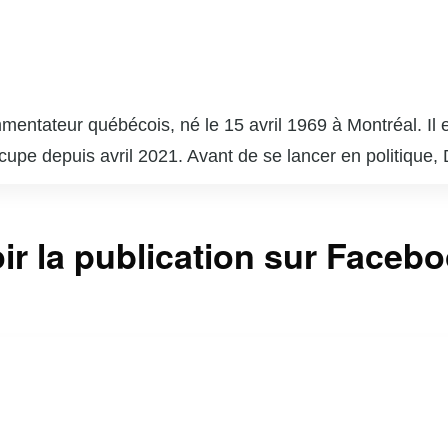
entateur québécois, né le 15 avril 1969 à Montréal. Il e
cupe depuis avril 2021. Avant de se lancer en politique,
dio et chroniqueur. Il est reconnu pour ses positions li
calité, la liberté individuelle et la gestion gouvernemen
ir la publication sur Faceb
comme conseiller pour plusieurs politiciens. Son style dir
ant que chef du Parti conservateur du Québec, il vise à of
rvention de l’État et la promotion des libertés économiques