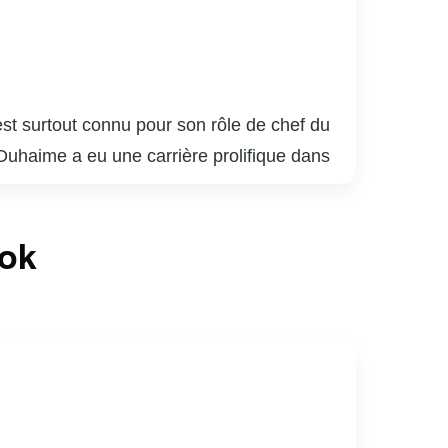
st surtout connu pour son rôle de chef du
 Duhaime a eu une carrière prolifique dans
bertariennes et conservatrices, souvent
tale. Duhaime a également été impliqué dans
ook
ect et ses opinions tranchées lui ont valu
frir une alternative aux partis traditionnels,
 et individuelles.